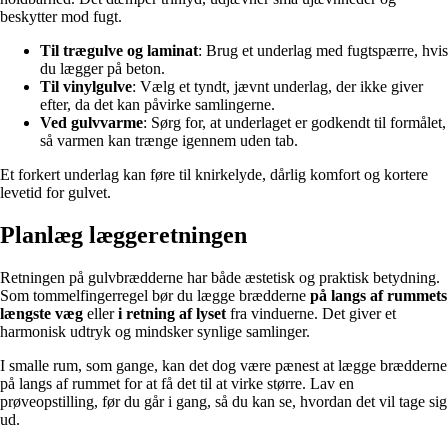
beskytter mod fugt.
Til trægulve og laminat
: Brug et underlag med fugtspærre, hvis
du lægger på beton.
Til vinylgulve
: Vælg et tyndt, jævnt underlag, der ikke giver
efter, da det kan påvirke samlingerne.
Ved gulvvarme
: Sørg for, at underlaget er godkendt til formålet,
så varmen kan trænge igennem uden tab.
Et forkert underlag kan føre til knirkelyde, dårlig komfort og kortere
levetid for gulvet.
Planlæg læggeretningen
Retningen på gulvbrædderne har både æstetisk og praktisk betydning.
Som tommelfingerregel bør du lægge brædderne
på langs af rummets
længste væg
eller
i retning af lyset
fra vinduerne. Det giver et
harmonisk udtryk og mindsker synlige samlinger.
I smalle rum, som gange, kan det dog være pænest at lægge brædderne
på langs af rummet for at få det til at virke større. Lav en
prøveopstilling, før du går i gang, så du kan se, hvordan det vil tage sig
ud.