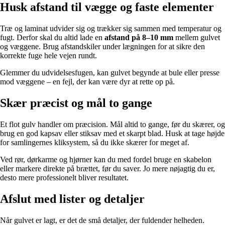
Husk afstand til vægge og faste elementer
Træ og laminat udvider sig og trækker sig sammen med temperatur og
fugt. Derfor skal du altid lade en
afstand på 8–10 mm
mellem gulvet
og væggene. Brug afstandskiler under lægningen for at sikre den
korrekte fuge hele vejen rundt.
Glemmer du udvidelsesfugen, kan gulvet begynde at bule eller presse
mod væggene – en fejl, der kan være dyr at rette op på.
Skær præcist og mål to gange
Et flot gulv handler om præcision. Mål altid to gange, før du skærer, og
brug en god kapsav eller stiksav med et skarpt blad. Husk at tage højde
for samlingernes kliksystem, så du ikke skærer for meget af.
Ved rør, dørkarme og hjørner kan du med fordel bruge en skabelon
eller markere direkte på brættet, før du saver. Jo mere nøjagtig du er,
desto mere professionelt bliver resultatet.
Afslut med lister og detaljer
Når gulvet er lagt, er det de små detaljer, der fuldender helheden.