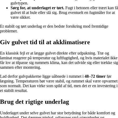
gulvtypen.
Sørg for, at underlaget er tørt.
Fugt i betonen eller træet kan få
gulvet til at bule eller slå sig. Brug eventuelt en fugtmåler for at
være sikker.
Et stabilt og tørt underlag er den bedste forsikring mod fremtidige
problemer.
Giv gulvet tid til at akklimatisere
En klassisk fejl er at lægge gulvet direkte efter udpakning. Træ og
laminat reagerer på temperatur og luftfugtighed, og hvis materialet ikke
får lov at tilpasse sig rummets klima, kan det udvide sig eller trække sig
sammen efter montering.
Lad derfor gulvpakkerne ligge uåbnede i rummet i
48–72 timer
før
lægning. Temperaturen bør være stabil, og rummet skal være opvarmet
som normalt. Det kan virke som spild af tid, men det er en investering i
et stabilt resultat.
Brug det rigtige underlag
Underlaget under selve gulvet har stor betydning for både komfort og
holdbarhed. Det dæmper trinlyd, udjævner små ujævnheder og