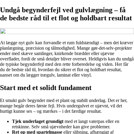
Undgå begynderfejl ved gulvlægning – få
de bedste råd til et flot og holdbart resultat
At lægge nyt gulv kan forvandle et rum fuldstændigt – men det kræver
planlægning, præcision og tålmodighed. Mange gør-det-selv-projekter
ender med skæve samlinger, knirkende brædder eller ujævne
overflader, fordi de små detaljer bliver overset. Heldigvis kan du undgå
de typiske begynderfejl med den rette forberedelse og viden. Her får
du de bedste råd til, hvordan du sikrer et flot og holdbart resultat,
uanset om du lægger trægulv, laminat eller vinyl.
Start med et solidt fundament
Et smukt gulv begynder med et plant og stabilt underlag. Det er her,
mange begår deres første fejl. Hvis undergulvet er ujævnt, vil det
hurtigt kunne ses – og mærkes – i det færdige resultat.
Tjek underlaget grundigt
med et langt vaterpas eller en
retskinne. Selv små ujævnheder kan give problemer.
Ret op med spartelmasse
eller slibning, afhængigt af