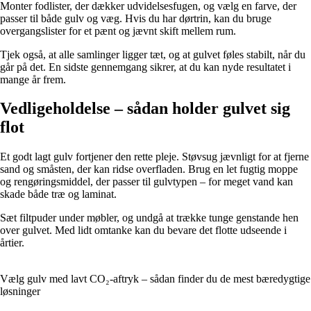
Monter fodlister, der dækker udvidelsesfugen, og vælg en farve, der
passer til både gulv og væg. Hvis du har dørtrin, kan du bruge
overgangslister for et pænt og jævnt skift mellem rum.
Tjek også, at alle samlinger ligger tæt, og at gulvet føles stabilt, når du
går på det. En sidste gennemgang sikrer, at du kan nyde resultatet i
mange år frem.
Vedligeholdelse – sådan holder gulvet sig
flot
Et godt lagt gulv fortjener den rette pleje. Støvsug jævnligt for at fjerne
sand og småsten, der kan ridse overfladen. Brug en let fugtig moppe
og rengøringsmiddel, der passer til gulvtypen – for meget vand kan
skade både træ og laminat.
Sæt filtpuder under møbler, og undgå at trække tunge genstande hen
over gulvet. Med lidt omtanke kan du bevare det flotte udseende i
årtier.
Vælg gulv med lavt CO₂-aftryk – sådan finder du de mest bæredygtige
løsninger